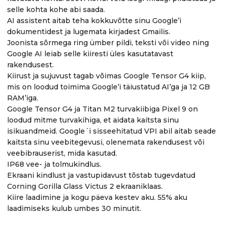
selle kohta kohe abi saada.
AI assistent aitab teha kokkuvõtte sinu Google’i
dokumentidest ja lugemata kirjadest Gmailis.
Joonista sõrmega ring ümber pildi, teksti või video ning
Google AI leiab selle kiiresti üles kasutatavast
rakendusest.
Kiirust ja sujuvust tagab võimas Google Tensor G4 kiip,
mis on loodud toimima Google’i täiustatud AI’ga ja 12 GB
RAM’iga.
Google Tensor G4 ja Titan M2 turvakiibiga Pixel 9 on
loodud mitme turvakihiga, et aidata kaitsta sinu
isikuandmeid. Google´i sisseehitatud VPI abil aitab seade
kaitsta sinu veebitegevusi, olenemata rakendusest või
veebibrauserist, mida kasutad.
IP68 vee- ja tolmukindlus.
Ekraani kindlust ja vastupidavust tõstab tugevdatud
Corning Gorilla Glass Victus 2 ekraaniklaas.
Kiire laadimine ja kogu päeva kestev aku. 55% aku
laadimiseks kulub umbes 30 minutit.