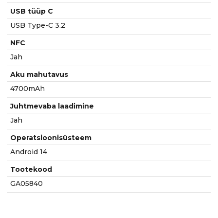
USB tüüp C
USB Type-C 3.2
NFC
Jah
Aku mahutavus
4700mAh
Juhtmevaba laadimine
Jah
Operatsioonisüsteem
Android 14
Tootekood
GA05840