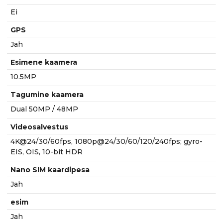
Ei
GPS
Jah
Esimene kaamera
10.5MP
Tagumine kaamera
Dual 50MP / 48MP
Videosalvestus
4K@24/30/60fps, 1080p@24/30/60/120/240fps; gyro-
EIS, OIS, 10-bit HDR
Nano SIM kaardipesa
Jah
esim
Jah