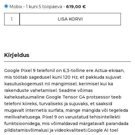
Mobix - 1 kuni 5 tööpäeva -
619,00
€
Google
LISA KORVI
Pixel
9
128GB
Wintergreen
kogus
Kirjeldus
Google Pixel 9 telefonil on 6,3-tolline ere Actua-ekraan,
mis töötab sagedusel kuni 120 Hz, et pakkuda sujuvat
kasutuskogemust nii mängimisel, kerimisel kui ka
rakenduste vahetamisel. Seadme võimas
kaheksatuumaline Google Tensor G4 protsessor teeb
telefoni kiireks, turvaliseks ja sujuvaks, et saaksid
mugavalt internetis surfata, mänge mängida või tegeleda
meilivahetusega. Pixel 9 on varustatud tehisintellekti
funktsioonidega, mis võimaldavad märgatavalt parandada
pildistamisvõimalusi ja videokvaliteeti.Google AI toel