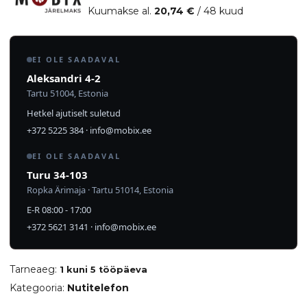
Kuumakse al.
20,74
€
/ 48 kuud
EI OLE SAADAVAL
Aleksandri 4-2
Tartu 51004, Estonia
Hetkel ajutiselt suletud
+372 5225 384
·
info@mobix.ee
EI OLE SAADAVAL
Turu 34-103
Ropka Ärimaja · Tartu 51014, Estonia
E-R 08:00 - 17:00
+372 5621 3141
·
info@mobix.ee
Tarneaeg:
1 kuni 5 tööpäeva
Kategooria:
Nutitelefon