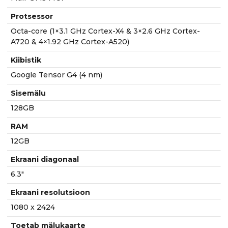
Protsessor
Octa-core (1×3.1 GHz Cortex-X4 & 3×2.6 GHz Cortex-
A720 & 4×1.92 GHz Cortex-A520)
Kiibistik
Google Tensor G4 (4 nm)
Sisemälu
128GB
RAM
12GB
Ekraani diagonaal
6.3"
Ekraani resolutsioon
1080 x 2424
Toetab mälukaarte