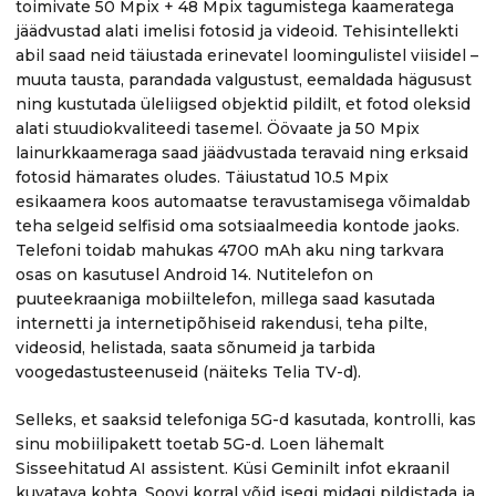
toimivate 50 Mpix + 48 Mpix tagumistega kaameratega
jäädvustad alati imelisi fotosid ja videoid. Tehisintellekti
abil saad neid täiustada erinevatel loomingulistel viisidel –
muuta tausta, parandada valgustust, eemaldada hägusust
ning kustutada üleliigsed objektid pildilt, et fotod oleksid
alati stuudiokvaliteedi tasemel. Öövaate ja 50 Mpix
lainurkkaameraga saad jäädvustada teravaid ning erksaid
fotosid hämarates oludes. Täiustatud 10.5 Mpix
esikaamera koos automaatse teravustamisega võimaldab
teha selgeid selfisid oma sotsiaalmeedia kontode jaoks.
Telefoni toidab mahukas 4700 mAh aku ning tarkvara
osas on kasutusel Android 14. Nutitelefon on
puuteekraaniga mobiiltelefon, millega saad kasutada
internetti ja internetipõhiseid rakendusi, teha pilte,
videosid, helistada, saata sõnumeid ja tarbida
voogedastusteenuseid (näiteks Telia TV-d).
Selleks, et saaksid telefoniga 5G-d kasutada, kontrolli, kas
sinu mobiilipakett toetab 5G-d. Loen lähemalt
Sisseehitatud AI assistent. Küsi Geminilt infot ekraanil
kuvatava kohta. Soovi korral võid isegi midagi pildistada ja