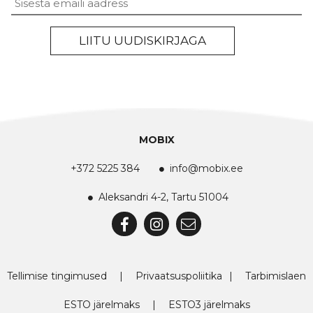
Untitled
LIITU UUDISKIRJAGA
MOBIX
+372 5225 384
info@mobix.ee
Aleksandri 4-2, Tartu 51004
Tellimise tingimused
|
Privaatsuspoliitika
|
Tarbimislaen
ESTO järelmaks
|
ESTO3 järelmaks