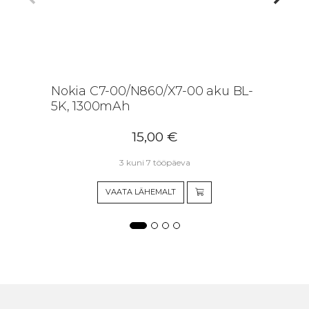
Nokia C7-00/N860/X7-00 aku BL-
5K, 1300mAh
15,00
€
3 kuni 7 tööpäeva
VAATA LÄHEMALT