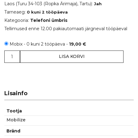
Laos
(Turu 34-103 (Ropka Ärimaja), Tartu)
:
Jah
Tarneaeg:
0 kuni 2 tööpäeva
Kategooria:
Telefoni ümbris
Tellimused enne 12.00 pakiautomaati järgneval tööpäeval
Mobix - 0 kuni 2 tööpäeva -
19,00
€
Google
LISA KORVI
Pixel
9
/
Pixel
9
Lisainfo
Pro
kaitseümbris
küljele
Tootja
avanev,
Mobilize
must
Mobilize
Bränd
kogus