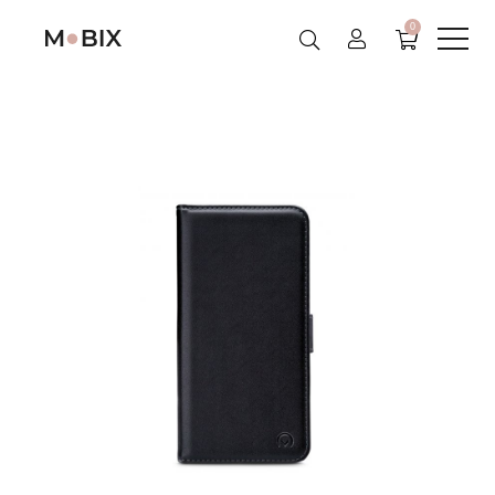
0
Skip
to
content