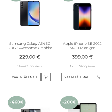
Samsung Galaxy A34 5G
Apple iPhone SE 2022
128GB Awesome Graphite
64GB Midnight
229,00
€
399,00
€
1 kuni 5 tööpäeva
1 kuni 5 tööpäeva
VAATA LÄHEMALT
VAATA LÄHEMALT
-460€
-200€