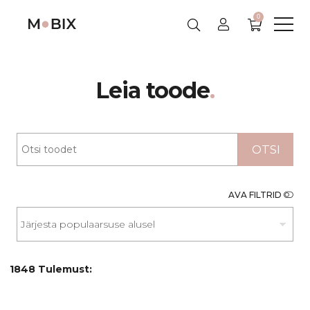
0
Skip
Leia toode
.
to
content
OTSI
AVA FILTRID
1848 Tulemust: