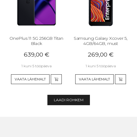
OnePlus 11 5G 256GB Titan
Samsung Galaxy Xcover 5,
Black
4GB/64GB, must
639,00
€
269,00
€
1 kuni 5 tööpäeva
1 kuni 5 tööpäeva
VAATA LÄHEMALT
VAATA LÄHEMALT
LAADI ROHKEM