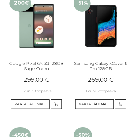
-200€
-51%
Google Pixel 6A 5G 128GB
Samsung Galaxy xCover 6
Sage Green
Pro 128GB
299,00
€
269,00
€
1 kuni 5 tööpäeva
1 kuni 5 tööpäeva
VAATA LÄHEMALT
VAATA LÄHEMALT
-450€
-50%