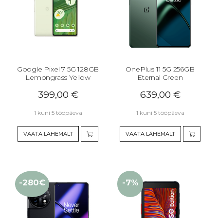
Google Pixel 7 5G 128GB
OnePlus 11 5G 256GB
Lemongrass Yellow
Eternal Green
399,00
€
639,00
€
1 kuni 5 tööpäeva
1 kuni 5 tööpäeva
VAATA LÄHEMALT
VAATA LÄHEMALT
-280€
-7%