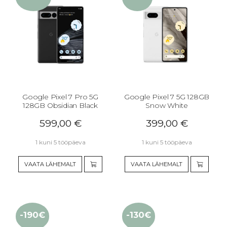
Google Pixel 7 Pro 5G
Google Pixel 7 5G 128GB
128GB Obsidian Black
Snow White
599,00
€
399,00
€
1 kuni 5 tööpäeva
1 kuni 5 tööpäeva
VAATA LÄHEMALT
VAATA LÄHEMALT
-190€
-130€