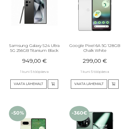
Samsung Galaxy S24 Ultra
Google Pixel 6A 5G 128GB
5G 256GB Titanium Black
Chalk White
949,00
€
299,00
€
1 kuni 5 tööpäeva
1 kuni 5 tööpäeva
VAATA LÄHEMALT
VAATA LÄHEMALT
-50%
-360€