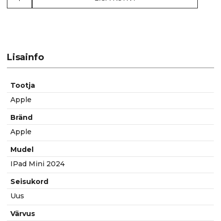
Folio
for
Apple
iPad
Mini
Lisainfo
2024
(A17
Pro)
Tootja
-
Apple
Charcoal
Gray
Bränd
kogus
Apple
Mudel
IPad Mini 2024
Seisukord
Uus
Värvus