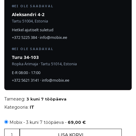
EI OLE SAADAVAL
Aleksandri 4-2
Tartu 51004, Estonia
Hetkel ajutiselt suletud
+372 5225 384
·
info@mobix.ee
EI OLE SAADAVAL
Turu 34-103
Ropka Ärimaja · Tartu 51014, Estonia
E-R 08:00 - 17:00
+372 5621 3141
·
info@mobix.ee
Tarneaeg:
3 kuni 7 tööpäeva
Kategooria:
IT
Mobix - 3 kuni 7 tööpäeva -
69,00
€
Smart
LISA KORVI