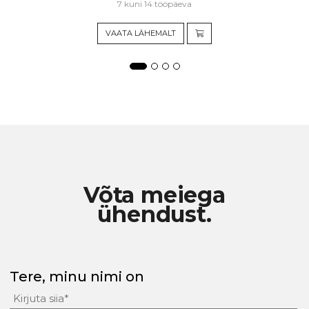
7 kuni 14 tööpäeva
VAATA LÄHEMALT
Võta meiega
ühendust.
Tere, minu nimi on