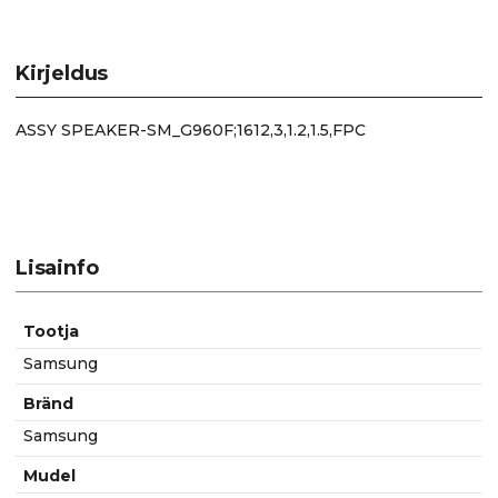
Galaxy
S9
kõlar,
Kirjeldus
antenniga
kogus
ASSY SPEAKER-SM_G960F;1612,3,1.2,1.5,FPC
Lisainfo
Tootja
Samsung
Bränd
Samsung
Mudel