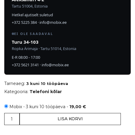
Tartu 51004, Estonia
Hetkel ajutiselt suletud
+372 5225 384
·
info@mobix.ee
EI OLE SAADAVAL
Turu 34-103
Ropka Ärimaja · Tartu 51014, Estonia
E-R 08:00 - 17:00
+372 5621 3141
·
info@mobix.ee
Tarneaeg:
3 kuni 10 tööpäeva
Kategooria:
Telefoni kõlar
Mobix - 3 kuni 10 tööpäeva -
19,00
€
Samsung
LISA KORVI
SM-
G960F