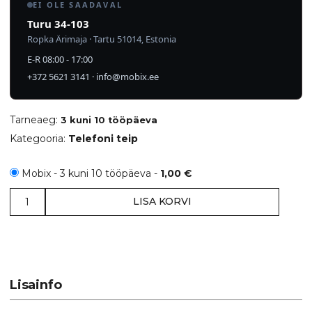
EI OLE SAADAVAL
Turu 34-103
Ropka Ärimaja · Tartu 51014, Estonia
E-R 08:00 - 17:00
+372 5621 3141
·
info@mobix.ee
Tarneaeg:
3 kuni 10 tööpäeva
Kategooria:
Telefoni teip
Mobix - 3 kuni 10 tööpäeva -
1,00
€
Samsung
LISA KORVI
SM-
F900F
Galaxy
Fold
kaameraklaasi
Lisainfo
teip,
DECO