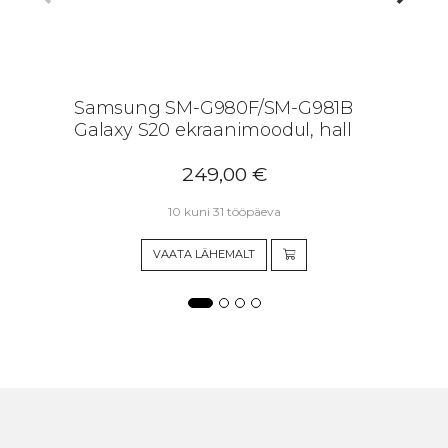
Samsung SM-G980F/SM-G981B
Galaxy S20 ekraanimoodul, hall
249,00
€
10 kuni 31 tööpäeva
VAATA LÄHEMALT