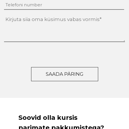
tekst
(Required)
Soovid olla kursis
parimate pakkumistega?