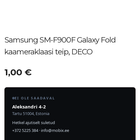
Samsung SM-F900F Galaxy Fold
kaameraklaasi teip, DECO
1,00
€
EI OLE SAADAVAL
Aleksandri 4-2
Tartu 51004, Estonia
Hetkel ajutiselt suletud
+372 5225 384
·
info@mobix.ee