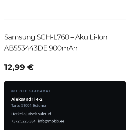
Samsung SGH-L760 – Aku Li-Ion
AB553443DE 900mAh
12,99
€
EI OLE SAADAVAL
Aleksandri 4-2
Tartu 51004, Estonia
Hetkel ajutiselt suletud
+372 5225 384
·
info@mobix.ee