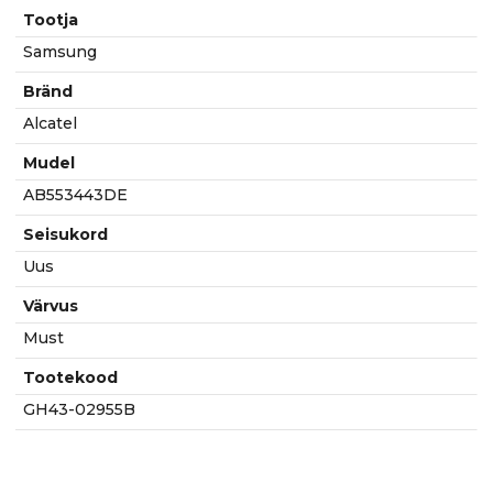
900mAh
Tootja
kogus
Samsung
Bränd
Alcatel
Mudel
AB553443DE
Seisukord
Uus
Värvus
Must
Tootekood
GH43-02955B