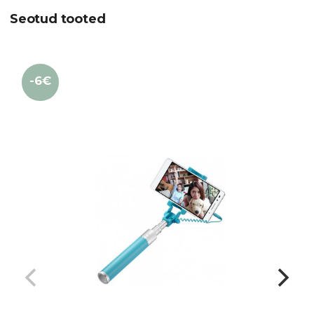
Seotud tooted
-6€