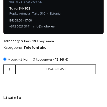
EI OLE SAADAVAL
Turu 34-103
Ropka Ärimaja · Tartu 51014, Estonia
E-R 08:00 - 17:00
+372 5621 3141
·
info@mobix.ee
Tarneaeg:
3 kuni 10 tööpäeva
Kategooria:
Telefoni aku
Mobix - 3 kuni 10 tööpäeva -
12,99
€
Samsung
LISA KORVI
SGH-
L760
-
Aku
Li-
Lisainfo
Ion
AB553443DE