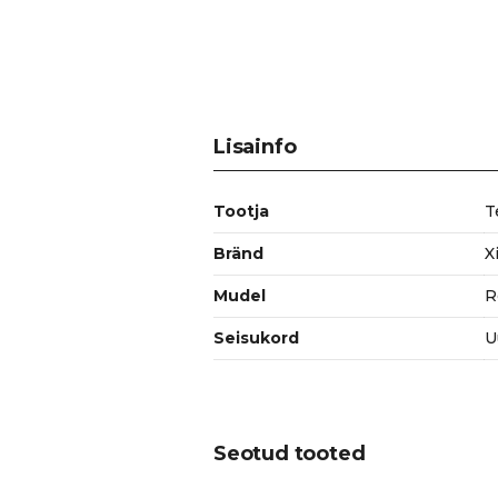
Lisainfo
Tootja
T
Bränd
X
Mudel
R
Seisukord
U
Seotud tooted