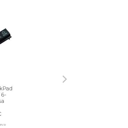
nkPad
 6-
sa
€
äeva