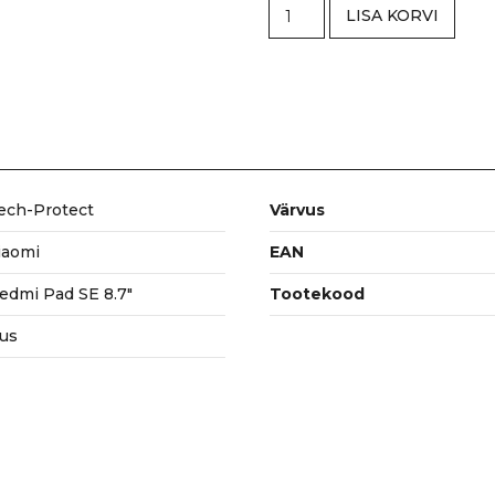
Kaitsekaaned
LISA KORVI
SmartCase,
Xiaomi
Redmi
Pad
SE
8.7",
must,
Tech-
ech-Protect
Värvus
Protect
kogus
iaomi
EAN
edmi Pad SE 8.7"
Tootekood
us