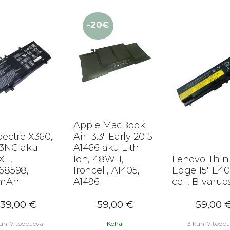
-20€
Apple MacBook
ectre X360,
Air 13.3″ Early 2015
3NG aku
A1466 aku Lith
XL,
Ion, 48WH,
Lenovo Thi
68598,
Ironcell, A1405,
Edge 15″ E40
5mAh
A1496
cell, B-varuo
139,00
€
59,00
€
59,00
uni 7 tööpäeva
Kohal
3 kuni 7 tööp