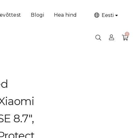
evõttest
Blogi
Hea hind
Eesti
dmi Pad SE 8.7″, must, Tech-
0
ed
Xiaomi
E 8.7″,
Protect