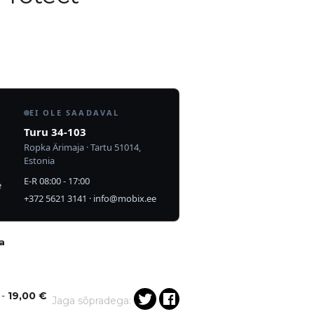
EI OLE SAADAVAL
Turu 34-103
Ropka Ärimaja · Tartu 51014,
Estonia
E-R 08:00 - 17:00
e
+372 5621 3141
·
info@mobix.ee
a
 -
19,00
€
Jaga sõpradega: