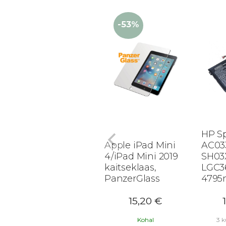
-53%
HP Sp
Apple iPad Mini
AC03
4/iPad Mini 2019
SH03
kaitseklaas,
LGC3
PanzerGlass
479
15,20
€
Kohal
3 k