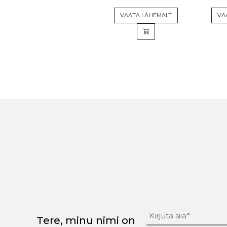
VAATA LÄHEMALT
VA
Tere, minu nimi on