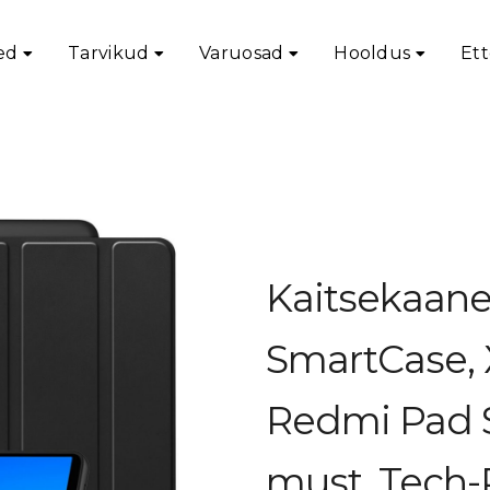
ed
Tarvikud
Varuosad
Hooldus
Ett
uti ümbrised ja klaviatuurid
/ Kaitsekaaned SmartCase, Xiaomi Re
Kaitsekaan
SmartCase, 
Redmi Pad S
must, Tech-