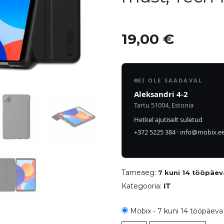
19,00
€
EI OLE SAADAVAL
Aleksandri 4-2
Tartu 51004, Estonia
Hetkel ajutiselt suletud
+372 5225 384
·
info@mobix.e
Tarneaeg:
7 kuni 14 tööpäev
Kategooria:
IT
Mobix - 7 kuni 14 tööpäeva