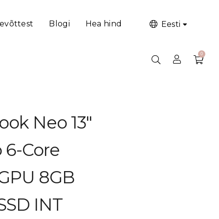
evõttest
Blogi
Hea hind
Eesti
 8GB RAM 512GB SSD INT Blush
0
ook Neo 13″
o 6-Core
 GPU 8GB
SSD INT