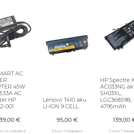
MART AC
ER
HP Spectre 
TER 45W
AC033NG ak
 3.33A AC
SH03XL,
ter HP
Lenovo T410 aku
LGC368598,
2-001
LI-ION 9 CELL
4795mAh
39,00
€
95,00
€
139,00
uni 14 tööpäeva
3 kuni 7 tööpäeva
3 kuni 7 tööp