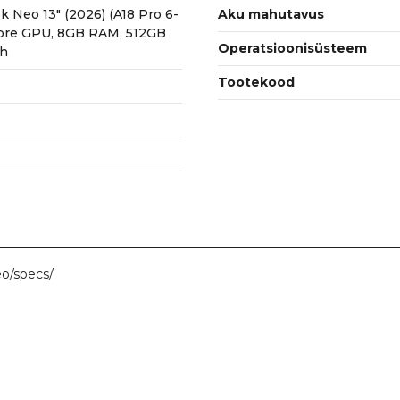
INT
 Neo 13" (2026) (A18 Pro 6-
Aku mahutavus
Blush
Core GPU, 8GB RAM, 512GB
Operatsioonisüsteem
sh
kogus
Tootekood
o/specs/