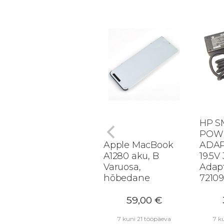
HP S
POW
Apple MacBook
ADAP
A1280 aku, B
19.5V
Varuosa,
Adap
hõbedane
72109
59,00
€
7 kuni 21 tööpäeva
7 k