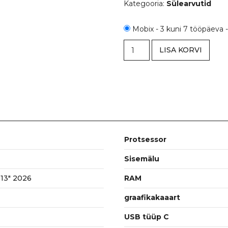
Kategooria:
Sülearvutid
Mobix - 3 kuni 7 tööpäeva 
Apple
LISA KORVI
MacBook
Neo
13"
2026
A18
Pro
6-
Core
Protsessor
CPU
5-
Sisemälu
Core
13" 2026
RAM
GPU
8GB
graafikakaaart
RAM
512GB
USB tüüp C
SSD