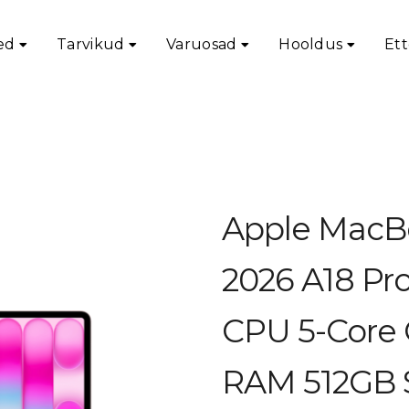
ed
Tarvikud
Varuosad
Hooldus
Ett
 Apple MacBook Neo 13″ 2026 A18 Pro 6-Core CPU 5-Core GPU
Apple MacB
2026 A18 Pr
CPU 5-Core
RAM 512GB 