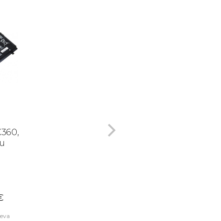
X360,
u
€
äeva