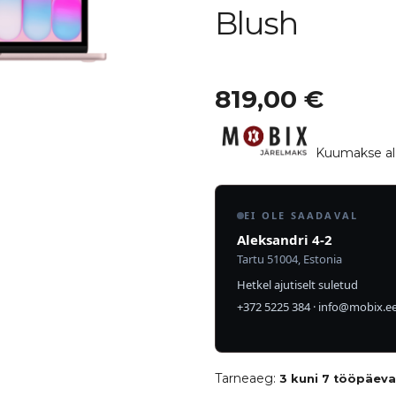
Blush
819,00
€
Kuumakse al
EI OLE SAADAVAL
Aleksandri 4-2
Tartu 51004, Estonia
Hetkel ajutiselt suletud
+372 5225 384
·
info@mobix.e
Tarneaeg:
3 kuni 7 tööpäev