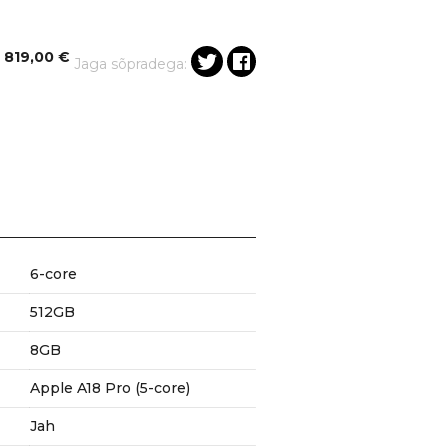
-
819,00
€
Jaga sõpradega:
6-core
512GB
8GB
Apple A18 Pro (5-core)
Jah