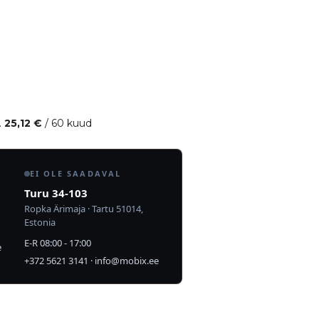
.
25,12
€
/ 60 kuud
EI OLE SAADAVAL
Turu 34-103
Ropka Ärimaja · Tartu 51014,
Estonia
E-R 08:00 - 17:00
e
+372 5621 3141
·
info@mobix.ee
a